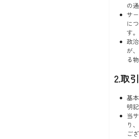
の通
サー
につ
す。
政治
が、
る物
2.取
基本
明記
当サ
り、
ござ