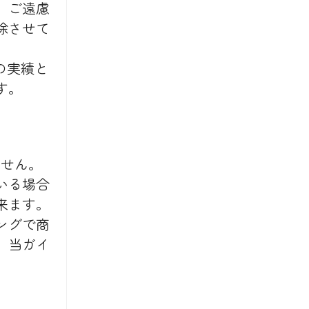
、ご遠慮
除させて
の実績と
す。
ません。
いる場合
来ます。
ングで商
、当ガイ