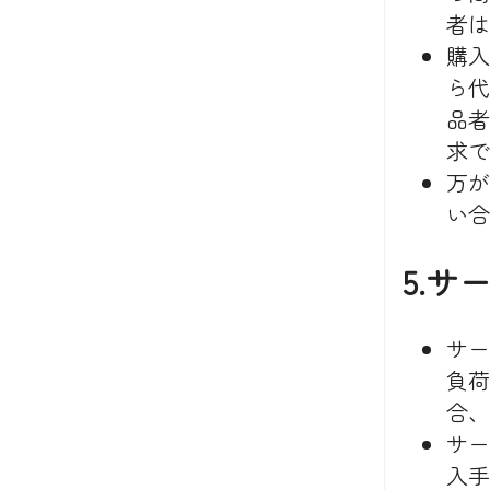
者は
購入
ら代
品者
求で
万が
い合
5.
サー
負荷
合、
サー
入手