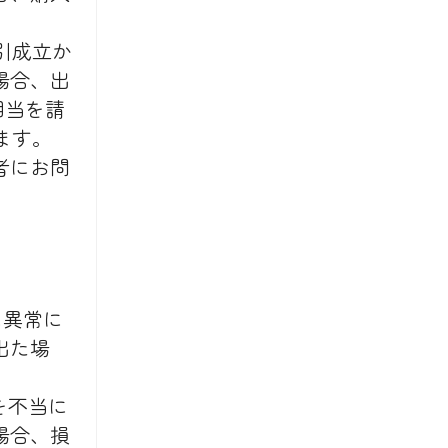
。
引成立か
場合、出
相当を請
ます。
者にお問
に異常に
出た場
を不当に
場合、損