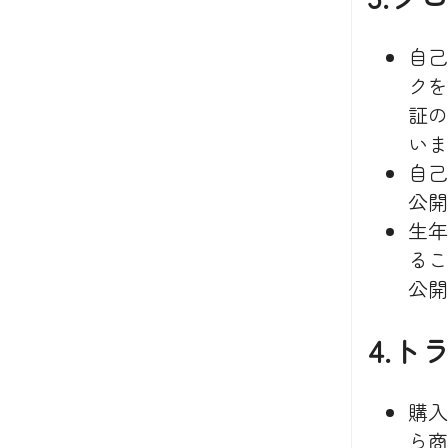
自己
クを
証の
いま
自己
公開
生年
るこ
公開
4.
購入
ら商