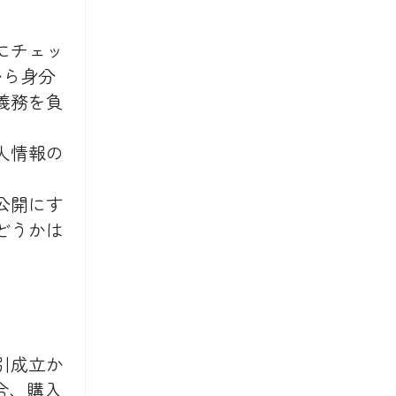
にチェッ
から身分
義務を負
人情報の
公開にす
どうかは
引成立か
合、購入