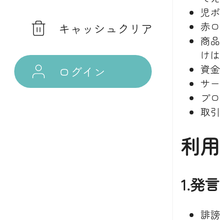
児ポ
赤ロ
キャッシュクリア
商品
けは
資金
ログイン
サー
プロ
取引
利用
1.
誹謗