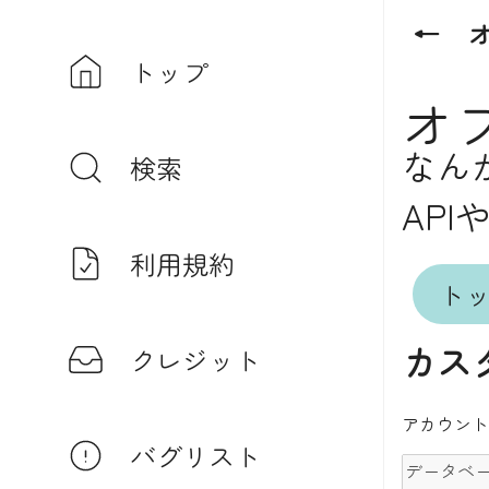
←
トップ
オ
なん
検索
API
利用規約
ト
カス
クレジット
アカウント
バグリスト