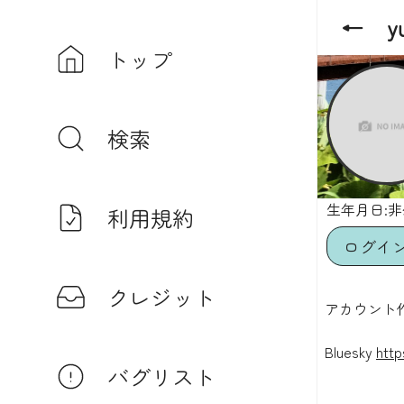
←
y
トップ
検索
生年月日:
利用規約
ログイ
クレジット
アカウント作成
Bluesky
http
バグリスト