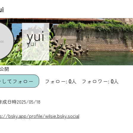
ui
yui
yui
非公開
ンしてフォロー
フォロー:
0
人
フォロワー:
0
人
日時2025/05/18
s://bsky.app/profile/wilsie.bsky.social